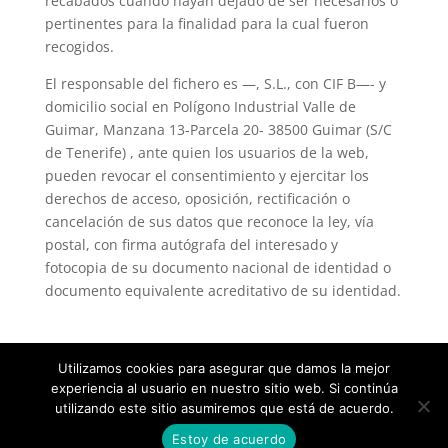
recabados cuando hayan dejado de ser necesarios o
pertinentes para la finalidad para la cual fueron
recogidos.
El responsable del fichero es —, S.L., con CIF B—- y
domicilio social en Polígono Industrial Valle de
Guimar, Manzana 13-Parcela 20- 38500 Guimar (S/C
de Tenerife) , ante quien los usuarios de la web,
pueden revocar el consentimiento y ejercitar los
derechos de acceso, oposición, rectificación o
cancelación de sus datos que reconoce la ley, vía
postal, con firma autógrafa del interesado y
fotocopia de su documento nacional de identidad o
documento equivalente acreditativo de su identidad.
Utilizamos cookies para asegurar que damos la mejor
experiencia al usuario en nuestro sitio web. Si continúa
utilizando este sitio asumiremos que está de acuerdo.
Estoy de acuerdo
Diseñado por
Elegant Themes
| Desarrollado por
WordPress