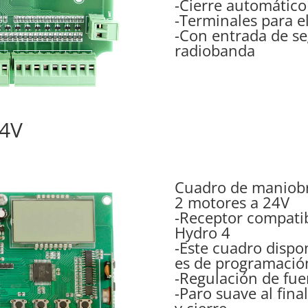
-Cierre automátic
-Terminales para e
-Con entrada de se
radiobanda
4V
Cuadro de maniobr
2 motores a 24V
-Receptor compati
Hydro 4
-Este cuadro dispo
es de programación
-Regulación de fue
-Paro suave al fina
y cierre