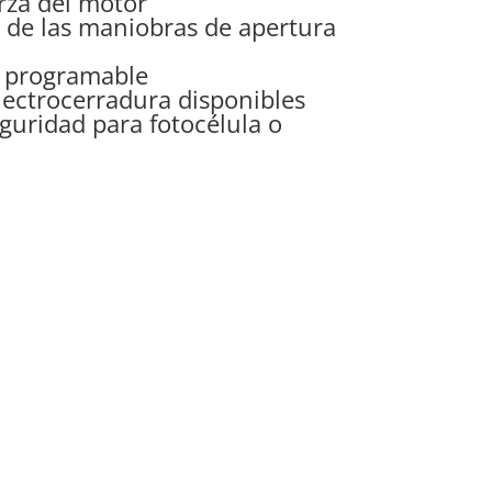
rza del motor
l de las maniobras de apertura
o programable
lectrocerradura disponibles
guridad para fotocélula o