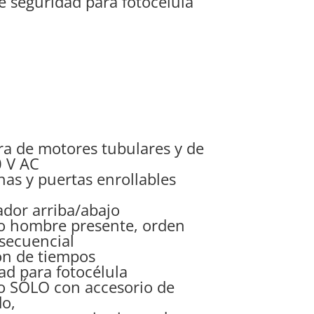
e seguridad para fotocélula
a de motores tubulares y de
0 V AC
nas y puertas enrollables
ador arriba/abajo
o hombre presente, orden
 secuencial
ión de tiempos
ad para fotocélula
co SÓLO con accesorio de
do,