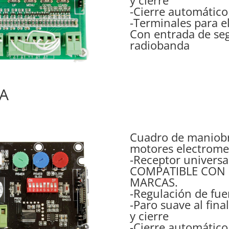
-Cierre automátic
-Terminales para e
Con entrada de seg
radiobanda
A
Cuadro de maniobr
motores electrome
-Receptor universa
COMPATIBLE CON 
MARCAS.
-Regulación de fue
-Paro suave al fina
y cierre
-Cierre automátic