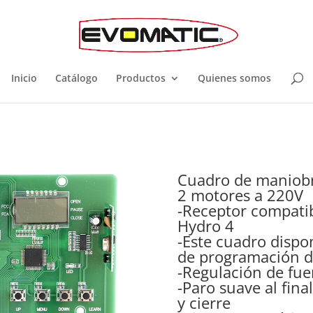
Inicio
Catálogo
Productos
Quienes somos
1
Cuadro de maniobr
2 motores a 220V
-Receptor compati
Hydro 4
-Este cuadro dispo
de programación di
-Regulación de fue
-Paro suave al fina
y cierre