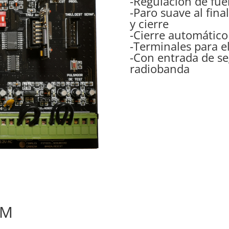
-Regulación de fue
-Paro suave al fina
y cierre
-Cierre automátic
-Terminales para e
-Con entrada de se
radiobanda
DM