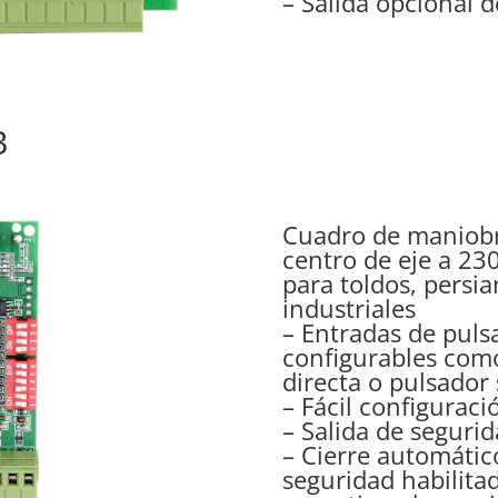
– Salida opcional d
B
Cuadro de maniobr
centro de eje a 23
para toldos, persia
industriales
– Entradas de puls
configurables com
directa o pulsador
– Fácil configurac
– Salida de segurid
– Cierre automáti
seguridad habilita