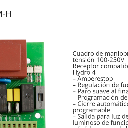
M-H
Cuadro de maniobr
tensión 100-250V
Receptor compatib
Hydro 4
– Amperestop
– Regulación de fu
– Paro suave al fi
– Programación del
– Cierre automátic
programable
– Salida para luz de
luminoso de funci