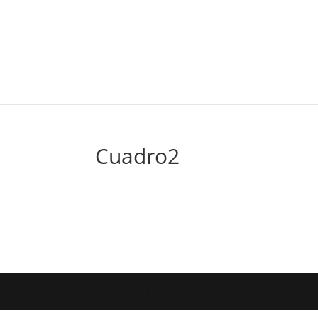
Cuadro2
Diseñado por
Elegant Themes
| Desarrollado por
WordPress